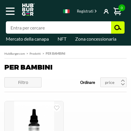
0
Registrati
Mercato della canapa
NFT
Zona concessionaria
Di
PER BAMBINI
HubBurger.com
Prodotti
PER BAMBINI
Filtro
price
Ordinare