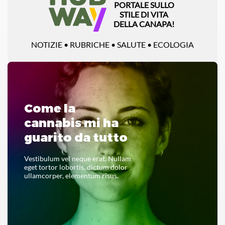
PORTALE SULLO
STILE DI VITA
DELLA CANAPA!
NOTIZIE • RUBRICHE • SALUTE • ECOLOGIA
Come la
cannabis mi ha
guarito da tutto
Vestibulum vel neque erat. Nullam
eget tortor lobortis, dictum dolor
ullamcorper, elementum risus.
LEGGI TUTTO