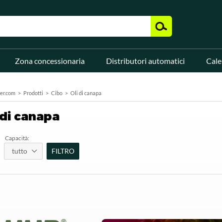
Zona concessionaria
Distributori automatici
Cale
er.com
Prodotti
Cibo
Oli di canapa
 di canapa
Capacità:
tutto
FILTRO