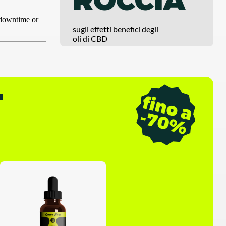
sugli effetti benefici degli
oli di CBD
sull'organismo
T
f
i
n
o
a
7
0
-
%