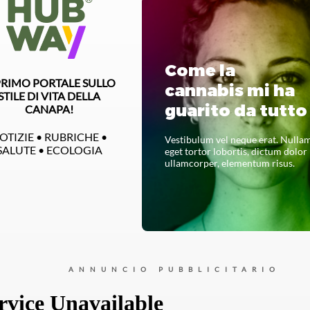
Come la
 PRIMO PORTALE SULLO
cannabis mi ha
STILE DI VITA DELLA
guarito da tutto
CANAPA!
OTIZIE • RUBRICHE •
Vestibulum vel neque erat. Nulla
SALUTE • ECOLOGIA
eget tortor lobortis, dictum dolor
ullamcorper, elementum risus.
LEGGI TUTTO
ANNUNCIO PUBBLICITARIO