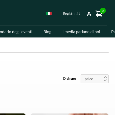
0
Registrati
ndario degli eventi
Blog
I media parlano di noi
Pu
price
Ordinare