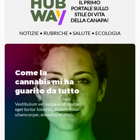
IL PRIMO
PORTALE SULLO
STILE DI VITA
DELLA CANAPA!
NOTIZIE • RUBRICHE • SALUTE • ECOLOGIA
Come la
cannabis mi ha
guarito da tutto
Vestibulum vel neque erat. Nullam
eget tortor lobortis, dictum dolor
ullamcorper, elementum risus.
LEGGI TUTTO