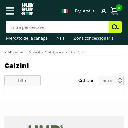
0
Registrati
Mercato della canapa
NFT
Zona concessionaria
Di
Calzini
HubBurger.com
Prodotti
Abbigliamento
Lei
Calzini
Filtro
price
Ordinare