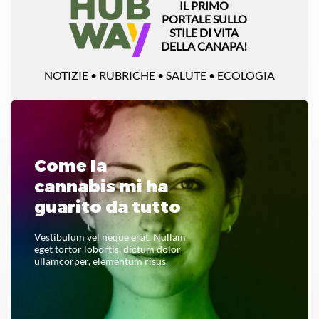
IL PRIMO
PORTALE SULLO
STILE DI VITA
DELLA CANAPA!
NOTIZIE • RUBRICHE • SALUTE • ECOLOGIA
Come la
cannabis mi ha
guarito da tutto
Vestibulum vel neque erat. Nullam
eget tortor lobortis, dictum dolor
ullamcorper, elementum risus.
LEGGI TUTTO