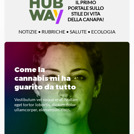
IL PRIMO
PORTALE SULLO
STILE DI VITA
DELLA CANAPA!
NOTIZIE • RUBRICHE • SALUTE • ECOLOGIA
Come la
cannabis mi ha
guarito da tutto
Vestibulum vel neque erat. Nullam
eget tortor lobortis, dictum dolor
ullamcorper, elementum risus.
LEGGI TUTTO