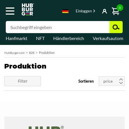
0
Einloggen
Hanfmarkt
NFT
Händlerbereich
Verkaufsautomat
Produktion
HubBurger.com
B2B
Produktion
Filter
price
Sortieren