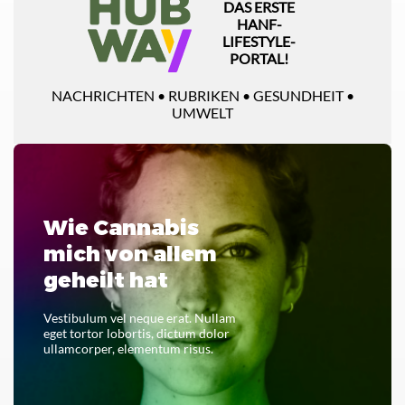
DAS ERSTE
HANF-
LIFESTYLE-
PORTAL!
NACHRICHTEN • RUBRIKEN • GESUNDHEIT •
UMWELT
Wie Cannabis
mich von allem
geheilt hat
Vestibulum vel neque erat. Nullam
eget tortor lobortis, dictum dolor
ullamcorper, elementum risus.
LESEN SIE DAS GANZE