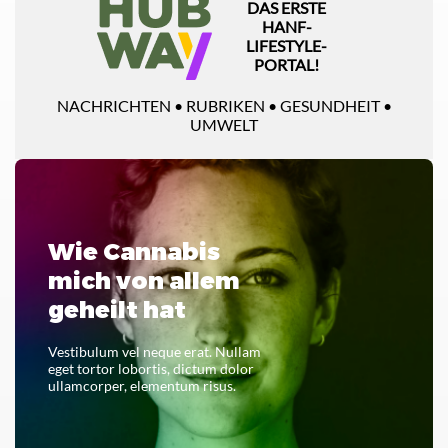
DAS ERSTE
HANF-
LIFESTYLE-
PORTAL!
NACHRICHTEN • RUBRIKEN • GESUNDHEIT •
UMWELT
Wie Cannabis
mich von allem
geheilt hat
Vestibulum vel neque erat. Nullam
eget tortor lobortis, dictum dolor
ullamcorper, elementum risus.
LESEN SIE DAS GANZE