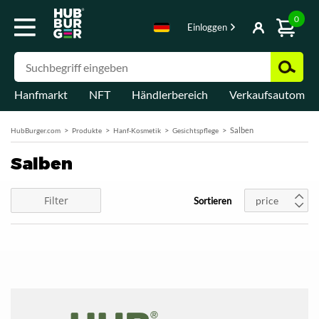
0
Einloggen
Hanfmarkt
NFT
Händlerbereich
Verkaufsautomat
Salben
HubBurger.com
Produkte
Hanf-Kosmetik
Gesichtspflege
Salben
Filter
price
Sortieren