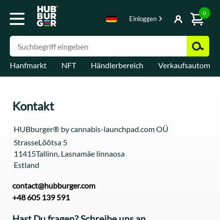
0
Einloggen
Hanfmarkt
NFT
Händlerbereich
Verkaufsautomat
Kontakt
HUBburger® by cannabis-launchpad.com OÜ
Strasse
Lõõtsa 5
11415
Tallinn, Lasnamäe linnaosa
Estland
contact@hubburger.com
+48 605 139 591
Hast Du fragen? Schreibe uns an