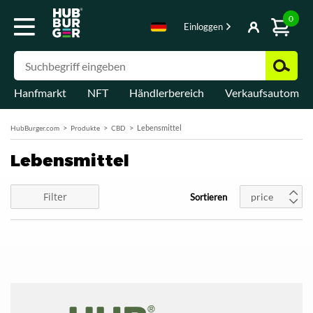
0
Einloggen
Hanfmarkt
NFT
Händlerbereich
Verkaufsautomat
Lebensmittel
HubBurger.com
Produkte
CBD
Lebensmittel
Filter
price
Sortieren