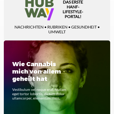
DAS ERSTE
HANF-
LIFESTYLE-
PORTAL!
NACHRICHTEN • RUBRIKEN • GESUNDHEIT •
UMWELT
Wie Cannabis
mich von allem
geheilt hat
Vestibulum vel neque erat. Nullam
eget tortor lobortis, dictum dolor
ullamcorper, elementum risus.
LESEN SIE DAS GANZE