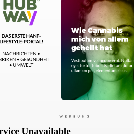
Wie Cannabis
DAS ERSTE HANF-
mich von allem
LIFESTYLE-PORTAL!
geheilt hat
NACHRICHTEN •
BRIKEN • GESUNDHEIT
Vestibulum vel neque erat. Nulla
• UMWELT
eget tortor lobortis, dictum dolor
ullamcorper, elementum risus.
LESEN SIE DAS GANZE
WERBUNG