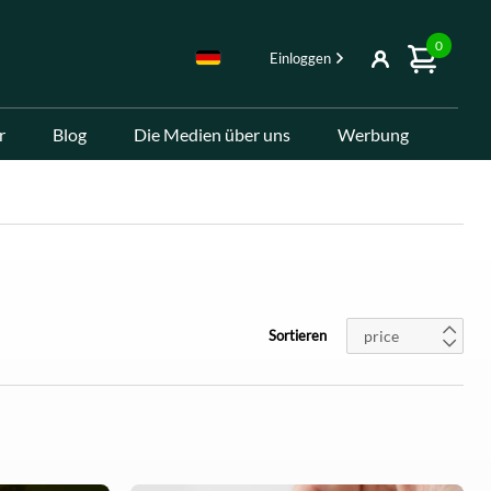
0
Einloggen
r
Blog
Die Medien über uns
Werbung
price
Sortieren