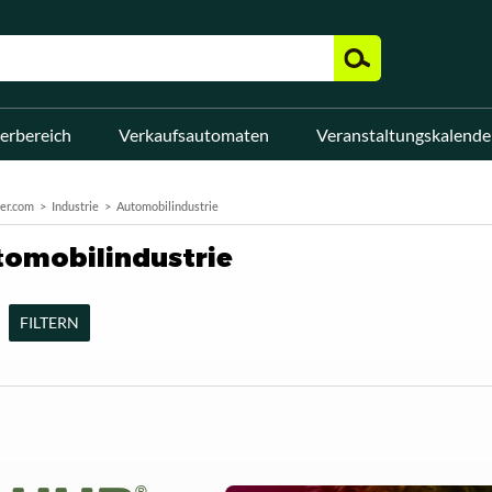
erbereich
Verkaufsautomaten
Veranstaltungskalende
er.com
Industrie
Automobilindustrie
omobilindustrie
FILTERN