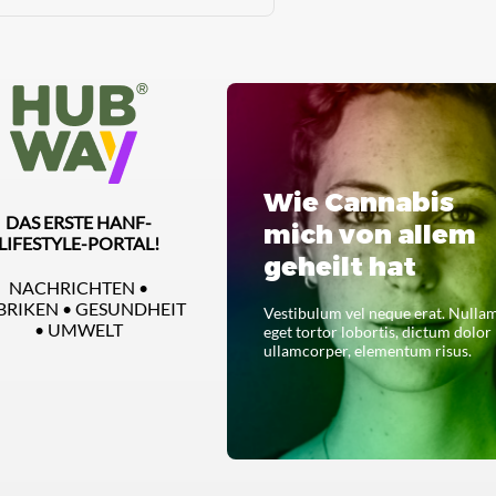
Wie Cannabis
DAS ERSTE HANF-
mich von allem
LIFESTYLE-PORTAL!
geheilt hat
NACHRICHTEN •
BRIKEN • GESUNDHEIT
Vestibulum vel neque erat. Nulla
• UMWELT
eget tortor lobortis, dictum dolor
ullamcorper, elementum risus.
LESEN SIE DAS GANZE