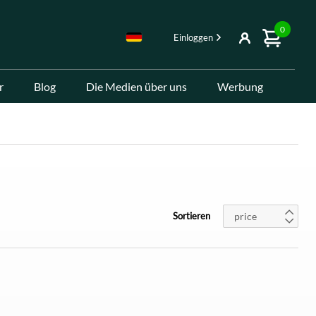
0
Einloggen
r
Blog
Die Medien über uns
Werbung
price
Sortieren