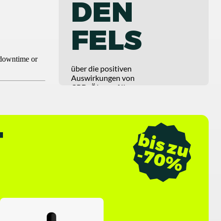
DEN
FELS
über die positiven
Auswirkungen von
CBD-Ölen auf Ihren
Körper
T
b
i
s
z
u
7
0
-
%