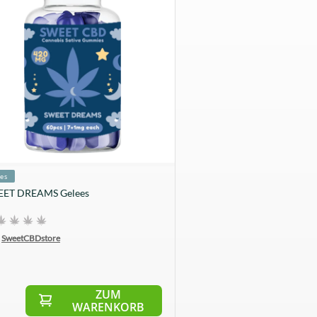
es
ET DREAMS Gelees
SweetCBDstore
ZUM
WARENKORB