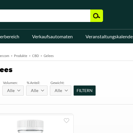
erbereich
Verkaufsautomaten
Veranstaltungskalende
er.com
Produkte
CBD
Gelees
ees
Volumen:
% Anteil:
Gewicht:
Alle
Alle
Alle
FILTERN