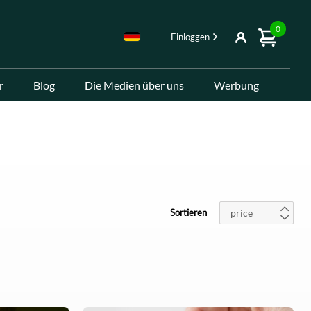
0
Einloggen
r
Blog
Die Medien über uns
Werbung
price
Sortieren