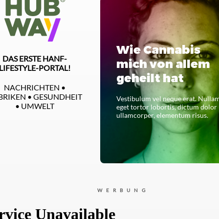
Wie Cannabis
DAS ERSTE HANF-
mich von allem
LIFESTYLE-PORTAL!
geheilt hat
NACHRICHTEN •
BRIKEN • GESUNDHEIT
Vestibulum vel neque erat. Nulla
• UMWELT
eget tortor lobortis, dictum dolor
ullamcorper, elementum risus.
LESEN SIE DAS GANZE
WERBUNG