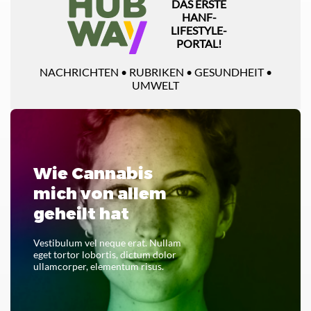
DAS ERSTE
HANF-
LIFESTYLE-
PORTAL!
NACHRICHTEN • RUBRIKEN • GESUNDHEIT •
UMWELT
Wie Cannabis
mich von allem
geheilt hat
Vestibulum vel neque erat. Nullam
eget tortor lobortis, dictum dolor
ullamcorper, elementum risus.
LESEN SIE DAS GANZE