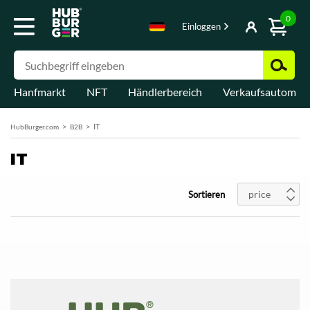
0
Einloggen
Hanfmarkt
NFT
Händlerbereich
Verkaufsautomat
IT
HubBurger.com
B2B
IT
price
Sortieren