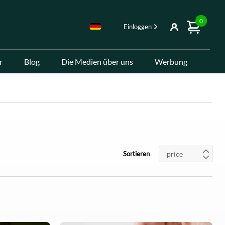
0
Einloggen
r
Blog
Die Medien über uns
Werbung
price
Sortieren