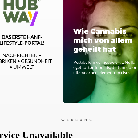
Wie Cannabis
DAS ERSTE HANF-
mich von allem
LIFESTYLE-PORTAL!
geheilt hat
NACHRICHTEN •
BRIKEN • GESUNDHEIT
Vestibulum vel neque erat. Nulla
• UMWELT
eget tortor lobortis, dictum dolor
ullamcorper, elementum risus.
LESEN SIE DAS GANZE
WERBUNG