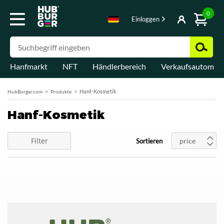
0
Einloggen
Hanfmarkt
NFT
Händlerbereich
Verkaufsautomat
Hanf-Kosmetik
HubBurger.com
Produkte
Hanf-Kosmetik
Filter
price
Sortieren