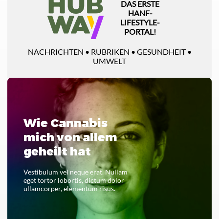
DAS ERSTE
HANF-
LIFESTYLE-
PORTAL!
NACHRICHTEN • RUBRIKEN • GESUNDHEIT •
UMWELT
Wie Cannabis
mich von allem
geheilt hat
Vestibulum vel neque erat. Nullam
eget tortor lobortis, dictum dolor
ullamcorper, elementum risus.
LESEN SIE DAS GANZE