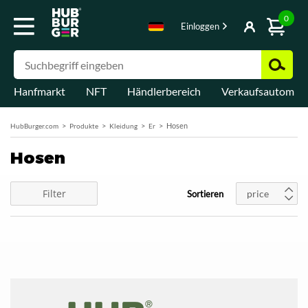
0
Einloggen
Hanfmarkt
NFT
Händlerbereich
Verkaufsautomat
Hosen
HubBurger.com
Produkte
Kleidung
Er
Hosen
Filter
price
Sortieren