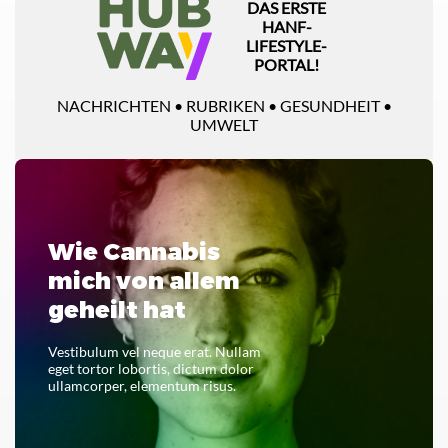
DAS ERSTE
HANF-
LIFESTYLE-
PORTAL!
NACHRICHTEN • RUBRIKEN • GESUNDHEIT •
UMWELT
Wie Cannabis
mich von allem
geheilt hat
Vestibulum vel neque erat. Nullam
eget tortor lobortis, dictum dolor
ullamcorper, elementum risus.
LESEN SIE DAS GANZE