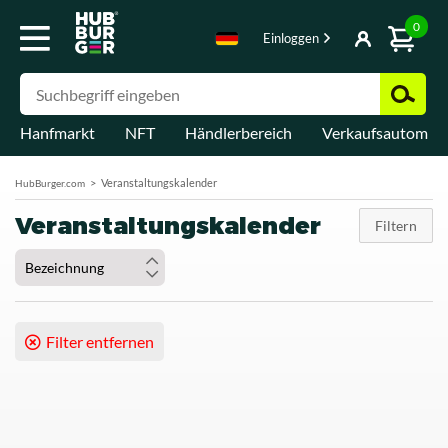
0
Einloggen
Hanfmarkt
NFT
Händlerbereich
Verkaufsautomat
Veranstaltungskalender
HubBurger.com
Veranstaltungskalender
Filtern
Bezeichnung
Filter entfernen