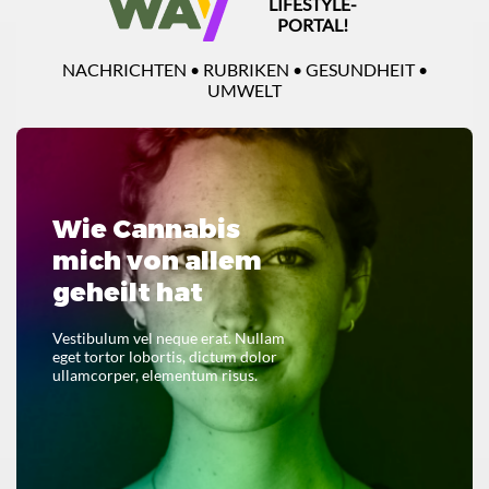
LIFESTYLE-
PORTAL!
NACHRICHTEN • RUBRIKEN • GESUNDHEIT •
UMWELT
Wie Cannabis
mich von allem
geheilt hat
Vestibulum vel neque erat. Nullam
eget tortor lobortis, dictum dolor
ullamcorper, elementum risus.
LESEN SIE DAS GANZE