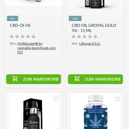
Öle
CBD
CBD-Öl 5%
CBD OIL LIROYAL GOLD
5% - 11 ML
Von:
Von:
HUBburger® by
LiRoyal.pl S.A.
cannabis-launchpad.com
OÜ
ZUM WARENKORB
ZUM WARENKORB