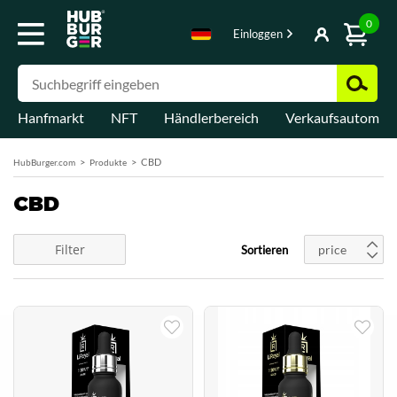
0
Einloggen
Hanfmarkt
NFT
Händlerbereich
Verkaufsautomat
CBD
HubBurger.com
Produkte
CBD
Filter
price
Sortieren