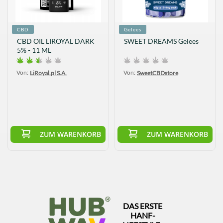
CBD
Gelees
CBD OIL LIROYAL DARK
SWEET DREAMS Gelees
5% - 11 ML
Von:
Von:
LiRoyal.pl S.A.
SweetCBDstore
ZUM WARENKORB
ZUM WARENKORB
DAS ERSTE
HANF-