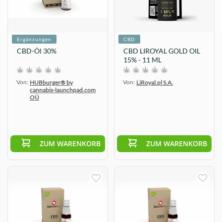
Ergänzungen
CBD
CBD-Öl 30%
CBD LIROYAL GOLD OIL
15% - 11 ML
Von:
Von:
HUBburger® by
LiRoyal.pl S.A.
cannabis-launchpad.com
OÜ
ZUM WARENKORB
ZUM WARENKORB