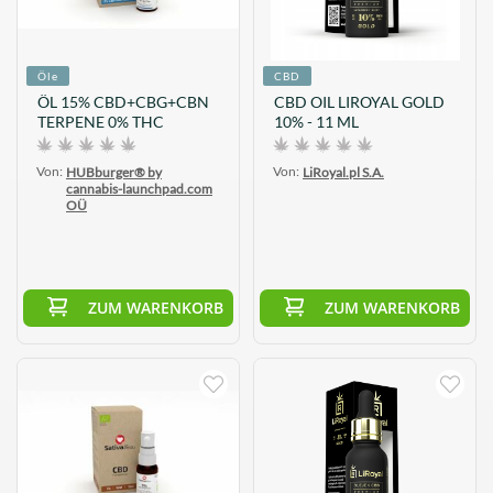
Öle
CBD
ÖL 15% CBD+CBG+CBN
CBD OIL LIROYAL GOLD
TERPENE 0% THC
10% - 11 ML
Von:
Von:
HUBburger® by
LiRoyal.pl S.A.
cannabis-launchpad.com
OÜ
ZUM WARENKORB
ZUM WARENKORB