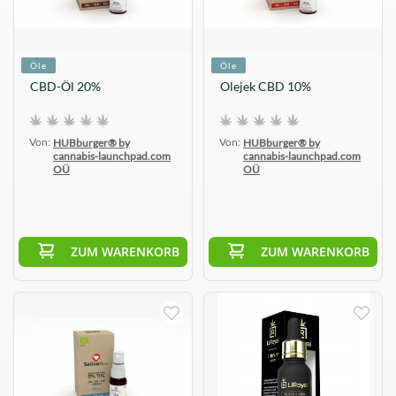
Öle
Öle
CBD-Öl 20%
Olejek CBD 10%
Von:
Von:
HUBburger® by
HUBburger® by
cannabis-launchpad.com
cannabis-launchpad.com
OÜ
OÜ
ZUM WARENKORB
ZUM WARENKORB