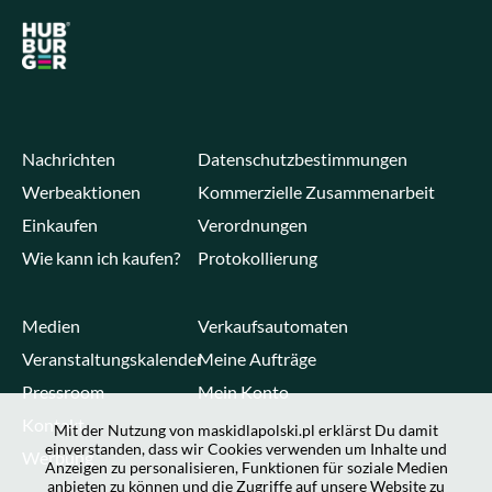
Nachrichten
Datenschutzbestimmungen
Werbeaktionen
Kommerzielle Zusammenarbeit
Einkaufen
Verordnungen
Wie kann ich kaufen?
Protokollierung
Medien
Verkaufsautomaten
Veranstaltungskalender
Meine Aufträge
Pressroom
Mein Konto
Kontakt
Mit der Nutzung von maskidlapolski.pl erklärst Du damit
einverstanden, dass wir Cookies verwenden um Inhalte und
Werbung
Anzeigen zu personalisieren, Funktionen für soziale Medien
anbieten zu können und die Zugriffe auf unsere Website zu