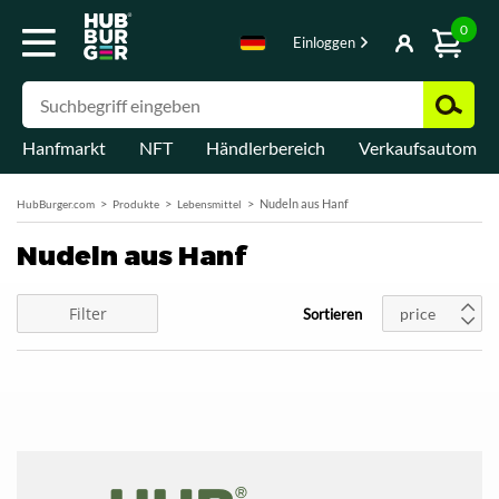
0
Einloggen
Hanfmarkt
NFT
Händlerbereich
Verkaufsautomat
Nudeln aus Hanf
HubBurger.com
Produkte
Lebensmittel
Nudeln aus Hanf
Filter
price
Sortieren