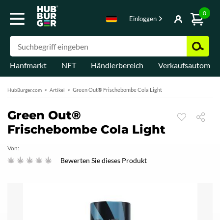
0
Einloggen
Hanfmarkt
NFT
Händlerbereich
Verkaufsautomat
Green Out® Frischebombe Cola Light
HubBurger.com
Artikel
Green Out®
Frischebombe Cola Light
Von:
Bewerten Sie dieses Produkt