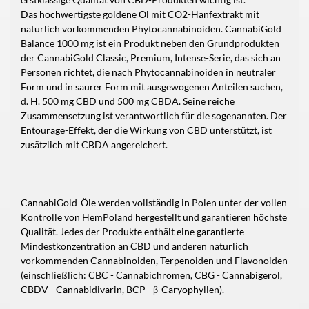
Das hochwertigste goldene Öl mit CO2-Hanfextrakt mit
natürlich vorkommenden Phytocannabinoiden. CannabiGold
Balance 1000 mg ist ein Produkt neben den Grundprodukten
der CannabiGold Classic, Premium, Intense-Serie, das sich an
Personen richtet, die nach Phytocannabinoiden in neutraler
Form und in saurer Form mit ausgewogenen Anteilen suchen,
d. H. 500 mg CBD und 500 mg CBDA. Seine reiche
Zusammensetzung ist verantwortlich für die sogenannten. Der
Entourage-Effekt, der die Wirkung von CBD unterstützt, ist
zusätzlich mit CBDA angereichert.
CannabiGold-Öle werden vollständig in Polen unter der vollen
Kontrolle von HemPoland hergestellt und garantieren höchste
Qualität. Jedes der Produkte enthält eine garantierte
Mindestkonzentration an CBD und anderen natürlich
vorkommenden Cannabinoiden, Terpenoiden und Flavonoiden
(einschließlich: CBC - Cannabichromen, CBG - Cannabigerol,
CBDV - Cannabidivarin, BCP - β-Caryophyllen).