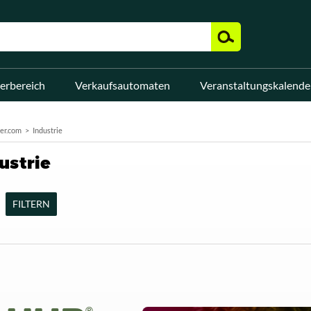
erbereich
Verkaufsautomaten
Veranstaltungskalende
er.com
Industrie
ustrie
FILTERN