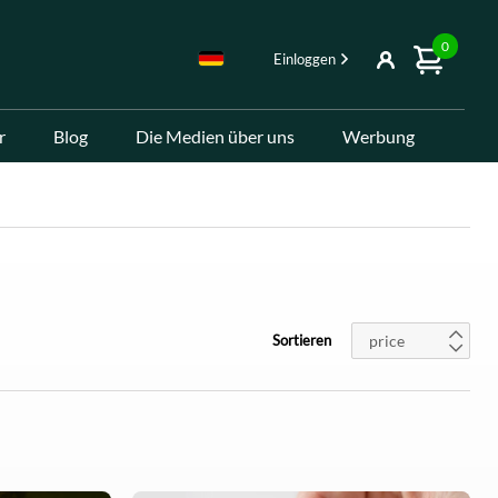
0
Einloggen
r
Blog
Die Medien über uns
Werbung
price
Sortieren