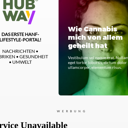
Wie Cannabis
DAS ERSTE HANF-
mich von allem
LIFESTYLE-PORTAL!
geheilt hat
NACHRICHTEN •
BRIKEN • GESUNDHEIT
Vestibulum vel neque erat. Nulla
• UMWELT
eget tortor lobortis, dictum dolor
ullamcorper, elementum risus.
LESEN SIE DAS GANZE
WERBUNG